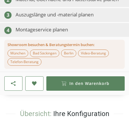
Auszugslänge und -material planen
3
Montageservice planen
4
Showroom besuchen & Beratungstermin buchen:
München
Bad Säckingen
Berlin
Video-Beratung
Telefon-Beratung
In den Warenkorb
Übersicht:
Ihre Konfiguration