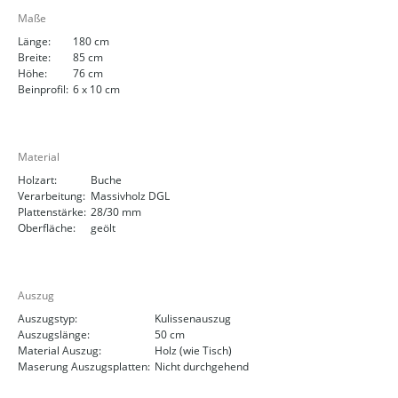
Maße
Länge:
180 cm
Breite:
85 cm
Höhe:
76 cm
Beinprofil:
6 x 10 cm
Material
Holzart:
Buche
Verarbeitung:
Massivholz DGL
Plattenstärke:
28/30 mm
Oberfläche:
geölt
Auszug
Auszugstyp:
Kulissenauszug
Auszugslänge:
50 cm
Material Auszug:
Holz (wie Tisch)
Maserung Auszugsplatten:
Nicht durchgehend