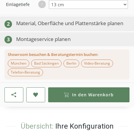
Einlagetiefe
?
Material, Oberfläche und Plattenstärke planen
2
Montageservice planen
3
Showroom besuchen & Beratungstermin buchen:
München
Bad Säckingen
Berlin
Video-Beratung
Telefon-Beratung
In den Warenkorb
Übersicht:
Ihre Konfiguration