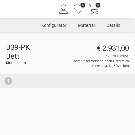
0
0
Konfigurator
Material
Details
B39-PK
€ 2.931,00
Angemeldet bleiben
Bett
inkl. 20% MwSt.
Passwort vergessen?
Kostenloser Versand nach Österreich
Kirschbaum
Lieferzeit: ca. 6 - 8 Wochen
Neuer Kunde? Jetzt registrieren
1