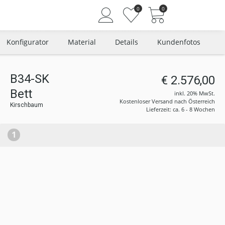
0
0
Konfigurator
Material
Details
Kundenfotos
B34-SK
€ 2.576,00
Angemeldet bleiben
Bett
inkl. 20% MwSt.
Passwort vergessen?
Kostenloser Versand nach Österreich
Kirschbaum
Lieferzeit: ca. 6 - 8 Wochen
Neuer Kunde? Jetzt registrieren
1