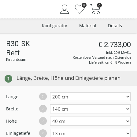
0
0
Konfigurator
Material
Details
B30-SK
€ 2.733,00
Bett
Angemeldet bleiben
inkl. 20% MwSt.
Kostenloser Versand nach Österreich
Kirschbaum
Passwort vergessen?
Lieferzeit: ca. 6 - 8 Wochen
Neuer Kunde? Jetzt registrieren
Länge, Breite, Höhe und Einlagetiefe planen
1
Länge
?
Breite
?
Höhe
?
Einlagetiefe
?