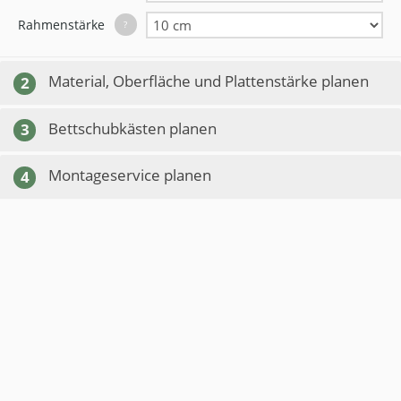
Rahmenstärke
?
Material, Oberfläche und Plattenstärke planen
2
Bettschubkästen planen
3
Montageservice planen
4