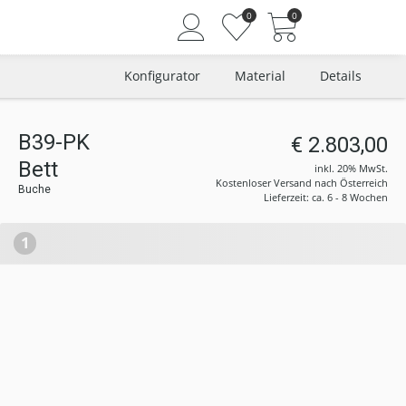
0
0
Konfigurator
Material
Details
B39-PK
€ 2.803,00
Angemeldet bleiben
Bett
inkl. 20% MwSt.
Passwort vergessen?
Kostenloser Versand nach Österreich
Buche
Lieferzeit: ca. 6 - 8 Wochen
Neuer Kunde? Jetzt registrieren
1