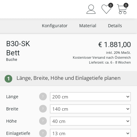
0
0
Konfigurator
Material
Details
B30-SK
€ 1.881,00
Bett
Angemeldet bleiben
inkl. 20% MwSt.
Kostenloser Versand nach Österreich
Buche
Passwort vergessen?
Lieferzeit: ca. 6 - 8 Wochen
Neuer Kunde? Jetzt registrieren
Länge, Breite, Höhe und Einlagetiefe planen
1
Länge
?
Breite
?
Höhe
?
Einlagetiefe
?