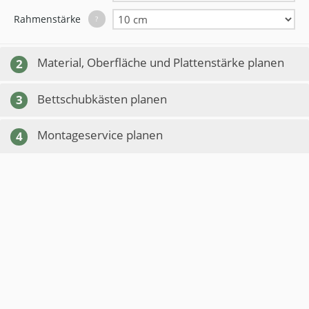
Rahmenstärke
?
Material, Oberfläche und Plattenstärke planen
2
Bettschubkästen planen
3
Montageservice planen
4