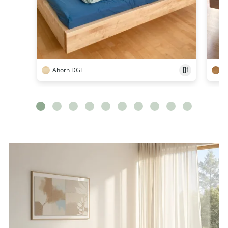
Ahorn DGL
E