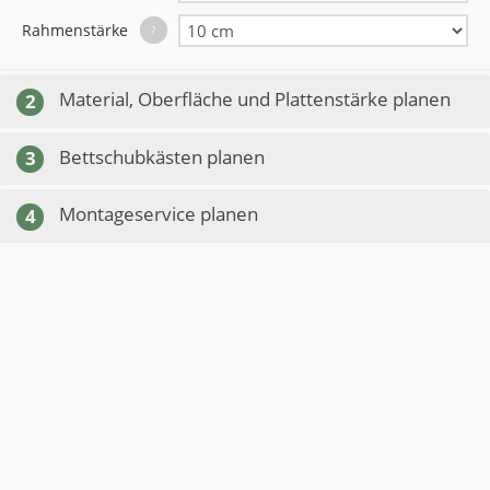
Rahmenstärke
?
Material, Oberfläche und Plattenstärke planen
2
Bettschubkästen planen
3
Montageservice planen
4