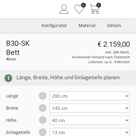
0
0
Konfigurator
Material
Details
B30-SK
€ 2.159,00
Bett
Angemeldet bleiben
inkl. 20% MwSt.
Kostenloser Versand nach Österreich
Ahorn
Passwort vergessen?
Lieferzeit: ca. 6 - 8 Wochen
Neuer Kunde? Jetzt registrieren
Länge, Breite, Höhe und Einlagetiefe planen
1
Länge
?
Breite
?
Höhe
?
Einlagetiefe
?